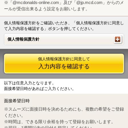
※「@mcdonalds-online.com」及び「@jp.mcd.com」からのメ
ールが受信出来るよう設定をお願いします。
個人情報保護方針をご確認いただき、「個人情報保護方針に同意し
て入力内容を確認する」ボタンを押してください。
個人情報保護方針
個人情報保護方針
個人情報保護方針に同意して
入力内容を確認する
以下は任意入力となります。
面接希望日時があればご入力ください。
Mail
crc@mcdonalds-online.com
面接希望日時
Tel
0570-55-0314
※スムーズに面接日時を決めるためにも、複数の希望をご登録
ください。
※時間は、できる限り余裕を持って登録をお願いします。
※翌日～1週間以内の日付を指定してください。