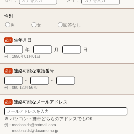
性別
男
女
回答なし
生年月日
必須
年
月
日
例：1990年01月01日
連絡可能な電話番号
必須
-
-
例：090-1234-5678
連絡可能なメールアドレス
必須
※ パソコン・携帯どちらのアドレスでもOK
例：mcdonalds@hotmail.com
mcdonalds@docomo.ne.jp