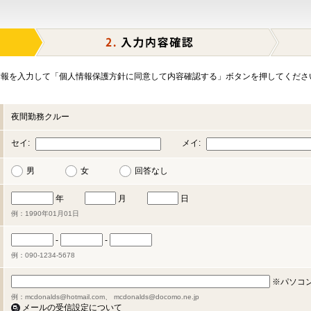
報を入力して「個人情報保護方針に同意して内容確認する」ボタンを押してくださ
夜間勤務クルー
セイ:
メイ:
男
女
回答なし
年
月
日
例：1990年01月01日
-
-
例：090-1234-5678
※パソコ
例：mcdonalds@hotmail.com、 mcdonalds@docomo.ne.jp
メールの受信設定について