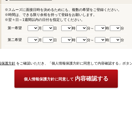
※スムーズに面接日時を決めるためにも、複数の希望をご登録ください。
※時間は、できる限り余裕を持って登録をお願いします。
※翌々日～1週間以内の日付を指定してください。
第一希望
月
日
時
分～
時
分
第二希望
月
日
時
分～
時
分
報保護方針
をご確認いただき、「個人情報保護方針に同意して内容確認する」ボタ
内容確認する
個人情報保護方針に同意して