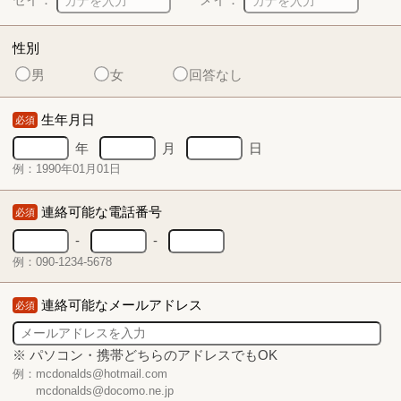
性別
男
女
回答なし
生年月日
必須
年
月
日
例：1990年01月01日
連絡可能な電話番号
必須
-
-
例：090-1234-5678
連絡可能なメールアドレス
必須
※ パソコン・携帯どちらのアドレスでもOK
例：mcdonalds@hotmail.com
mcdonalds@docomo.ne.jp