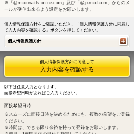
※「@mcdonalds-online.com」及び「@jp.mcd.com」からのメ
ールが受信出来るよう設定をお願いします。
個人情報保護方針をご確認いただき、「個人情報保護方針に同意し
て入力内容を確認する」ボタンを押してください。
個人情報保護方針
個人情報保護方針
個人情報保護方針に同意して
入力内容を確認する
以下は任意入力となります。
面接希望日時があればご入力ください。
Mail
crc@mcdonalds-online.com
面接希望日時
Tel
0570-55-0314
※スムーズに面接日時を決めるためにも、複数の希望をご登録
ください。
※時間は、できる限り余裕を持って登録をお願いします。
※翌日～1週間以内の日付を指定してください。