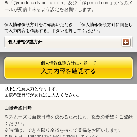
※「@mcdonalds-online.com」及び「@jp.mcd.com」からのメ
ールが受信出来るよう設定をお願いします。
個人情報保護方針をご確認いただき、「個人情報保護方針に同意し
て入力内容を確認する」ボタンを押してください。
個人情報保護方針
個人情報保護方針
個人情報保護方針に同意して
入力内容を確認する
以下は任意入力となります。
面接希望日時があればご入力ください。
Mail
crc@mcdonalds-online.com
面接希望日時
Tel
0570-55-0314
※スムーズに面接日時を決めるためにも、複数の希望をご登録
ください。
※時間は、できる限り余裕を持って登録をお願いします。
※翌々日～1週間以内の日付を指定してください。