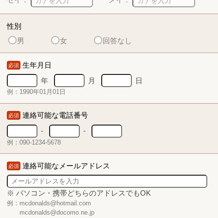
性別
男
女
回答なし
生年月日
必須
年
月
日
例：1990年01月01日
連絡可能な電話番号
必須
-
-
例：090-1234-5678
連絡可能なメールアドレス
必須
※ パソコン・携帯どちらのアドレスでもOK
例：mcdonalds@hotmail.com
mcdonalds@docomo.ne.jp