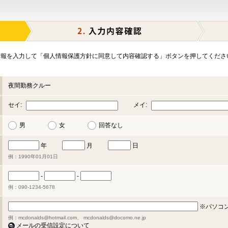
報を入力して「個人情報保護方針に同意して内容確認する」ボタンを押してくださ
夜間勤務クルー
セイ:
メイ:
男
女
回答なし
年
月
日
例：1990年01月01日
-
-
例：090-1234-5678
※パソコ
例：mcdonalds@hotmail.com、 mcdonalds@docomo.ne.jp
メールの受信設定について