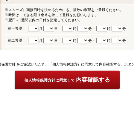
※スムーズに面接日時を決めるためにも、複数の希望をご登録ください。
※時間は、できる限り余裕を持って登録をお願いします。
※翌日～1週間以内の日付を指定してください。
第一希望
月
日
時
分～
時
分
第二希望
月
日
時
分～
時
分
報保護方針
をご確認いただき、「個人情報保護方針に同意して内容確認する」ボタ
内容確認する
個人情報保護方針に同意して