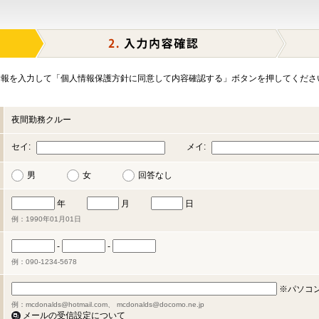
報を入力して「個人情報保護方針に同意して内容確認する」ボタンを押してくださ
夜間勤務クルー
セイ:
メイ:
男
女
回答なし
年
月
日
例：1990年01月01日
-
-
例：090-1234-5678
※パソコ
例：mcdonalds@hotmail.com、 mcdonalds@docomo.ne.jp
メールの受信設定について