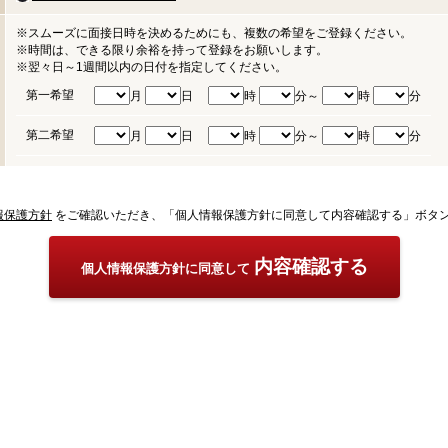
※スムーズに面接日時を決めるためにも、複数の希望をご登録ください。
※時間は、できる限り余裕を持って登録をお願いします。
※翌々日～1週間以内の日付を指定してください。
第一希望
月
日
時
分～
時
分
第二希望
月
日
時
分～
時
分
報保護方針
をご確認いただき、「個人情報保護方針に同意して内容確認する」ボタ
内容確認する
個人情報保護方針に同意して