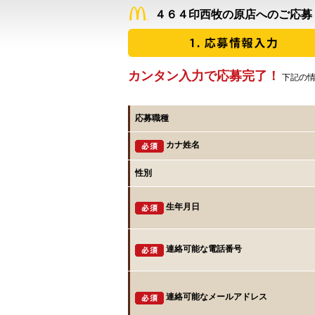
４６４印西牧の原店へのご応募
カンタン入力で応募完了！
下記の情
応募職種
カナ姓名
性別
生年月日
連絡可能な電話番号
連絡可能なメールアドレス