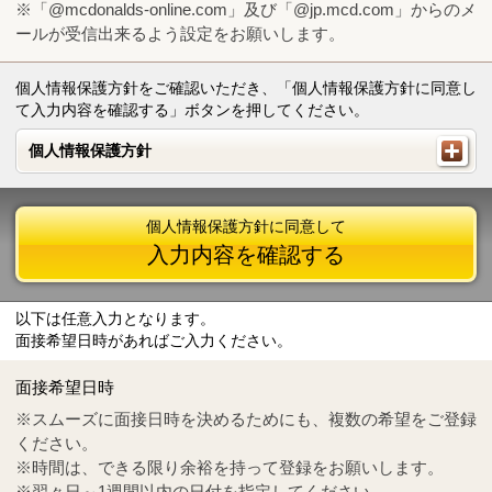
※「@mcdonalds-online.com」及び「@jp.mcd.com」からのメ
ールが受信出来るよう設定をお願いします。
個人情報保護方針をご確認いただき、「個人情報保護方針に同意し
て入力内容を確認する」ボタンを押してください。
個人情報保護方針
個人情報保護方針
個人情報保護方針に同意して
入力内容を確認する
以下は任意入力となります。
面接希望日時があればご入力ください。
Mail
crc@mcdonalds-online.com
面接希望日時
Tel
0570-55-0314
※スムーズに面接日時を決めるためにも、複数の希望をご登録
ください。
※時間は、できる限り余裕を持って登録をお願いします。
※翌々日～1週間以内の日付を指定してください。