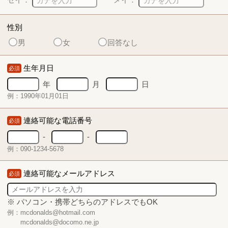
性別
男
女
回答なし
生年月日
必須
年
月
日
例：1990年01月01日
連絡可能な電話番号
必須
-
-
例：090-1234-5678
連絡可能なメールアドレス
必須
※ パソコン・携帯どちらのアドレスでもOK
例：mcdonalds@hotmail.com
mcdonalds@docomo.ne.jp