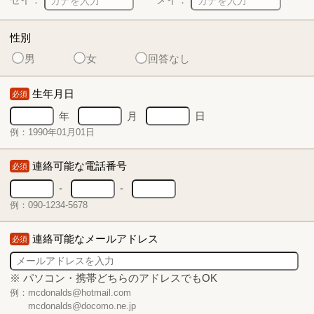
性別
男
女
回答なし
生年月日
必須
年
月
日
例：1990年01月01日
連絡可能な電話番号
必須
-
-
例：090-1234-5678
連絡可能なメールアドレス
必須
※ パソコン・携帯どちらのアドレスでもOK
例：mcdonalds@hotmail.com
mcdonalds@docomo.ne.jp