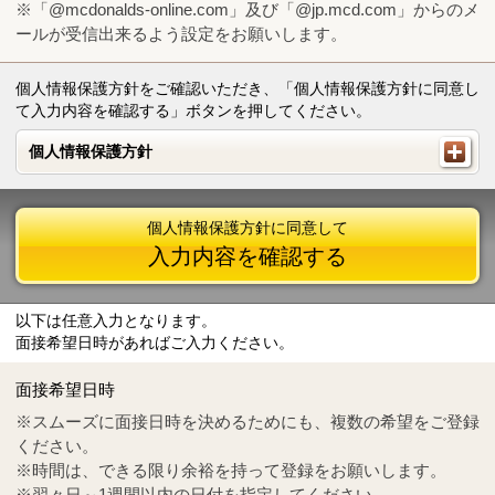
※「@mcdonalds-online.com」及び「@jp.mcd.com」からのメ
ールが受信出来るよう設定をお願いします。
個人情報保護方針をご確認いただき、「個人情報保護方針に同意し
て入力内容を確認する」ボタンを押してください。
個人情報保護方針
個人情報保護方針
個人情報保護方針に同意して
入力内容を確認する
以下は任意入力となります。
面接希望日時があればご入力ください。
Mail
crc@mcdonalds-online.com
面接希望日時
Tel
0570-55-0314
※スムーズに面接日時を決めるためにも、複数の希望をご登録
ください。
※時間は、できる限り余裕を持って登録をお願いします。
※翌々日～1週間以内の日付を指定してください。