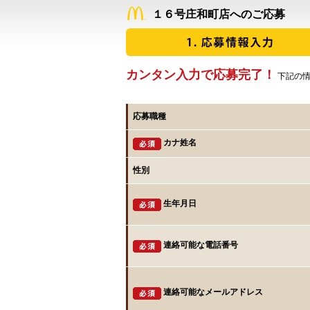
１６号庄和町店へのご応募
カンタン入力で応募完了！
下記の情
応募職種
カナ姓名
性別
生年月日
連絡可能な電話番号
連絡可能なメールアドレス