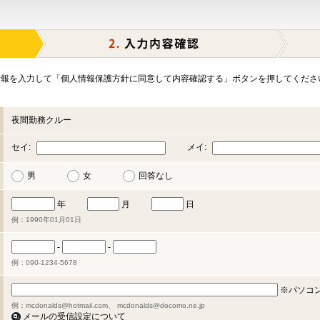
報を入力して「個人情報保護方針に同意して内容確認する」ボタンを押してくださ
夜間勤務クルー
セイ:
メイ:
男
女
回答なし
年
月
日
例：1990年01月01日
-
-
例：090-1234-5678
※パソコ
例：mcdonalds@hotmail.com、 mcdonalds@docomo.ne.jp
メールの受信設定について