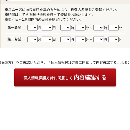
※スムーズに面接日時を決めるためにも、複数の希望をご登録ください。
※時間は、できる限り余裕を持って登録をお願いします。
※翌々日～1週間以内の日付を指定してください。
第一希望
月
日
時
分～
時
分
第二希望
月
日
時
分～
時
分
報保護方針
をご確認いただき、「個人情報保護方針に同意して内容確認する」ボタ
内容確認する
個人情報保護方針に同意して