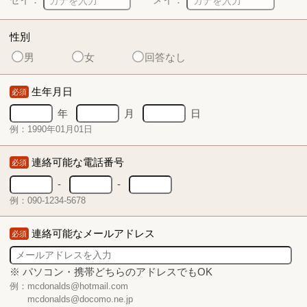
性別
男
女
回答なし
生年月日
必須
年
月
日
例：1990年01月01日
連絡可能な電話番号
必須
-
-
例：090-1234-5678
連絡可能なメールアドレス
必須
※ パソコン・携帯どちらのアドレスでもOK
例：mcdonalds@hotmail.com
mcdonalds@docomo.ne.jp