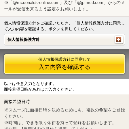
※「@mcdonalds-online.com」及び「@jp.mcd.com」からのメ
ールが受信出来るよう設定をお願いします。
個人情報保護方針をご確認いただき、「個人情報保護方針に同意し
て入力内容を確認する」ボタンを押してください。
個人情報保護方針
個人情報保護方針
個人情報保護方針に同意して
入力内容を確認する
以下は任意入力となります。
面接希望日時があればご入力ください。
Mail
crc@mcdonalds-online.com
面接希望日時
Tel
0570-55-0314
※スムーズに面接日時を決めるためにも、複数の希望をご登録
ください。
※時間は、できる限り余裕を持って登録をお願いします。
※翌日～1週間以内の日付を指定してください。