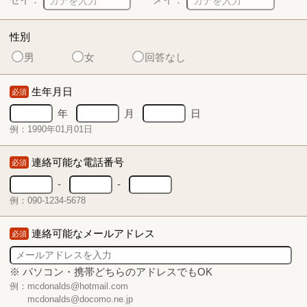
性別
男
女
回答なし
生年月日
必須
年
月
日
例：1990年01月01日
連絡可能な電話番号
必須
-
-
例：090-1234-5678
連絡可能なメールアドレス
必須
※ パソコン・携帯どちらのアドレスでもOK
例：mcdonalds@hotmail.com
mcdonalds@docomo.ne.jp