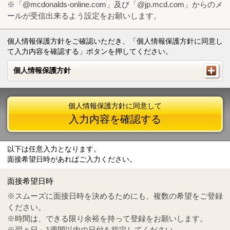
※「@mcdonalds-online.com」及び「@jp.mcd.com」からのメ
ールが受信出来るよう設定をお願いします。
個人情報保護方針をご確認いただき、「個人情報保護方針に同意し
て入力内容を確認する」ボタンを押してください。
個人情報保護方針
個人情報保護方針
個人情報保護方針に同意して
入力内容を確認する
以下は任意入力となります。
面接希望日時があればご入力ください。
Mail
crc@mcdonalds-online.com
面接希望日時
Tel
0570-55-0314
※スムーズに面接日時を決めるためにも、複数の希望をご登録
ください。
※時間は、できる限り余裕を持って登録をお願いします。
※翌々日～1週間以内の日付を指定してください。