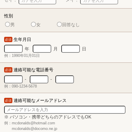
性別
男
女
回答なし
生年月日
必須
年
月
日
例：1990年01月01日
連絡可能な電話番号
必須
-
-
例：090-1234-5678
連絡可能なメールアドレス
必須
※ パソコン・携帯どちらのアドレスでもOK
例：mcdonalds@hotmail.com
mcdonalds@docomo.ne.jp