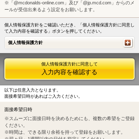
※「@mcdonalds-online.com」及び「@jp.mcd.com」からのメ
ールが受信出来るよう設定をお願いします。
個人情報保護方針をご確認いただき、「個人情報保護方針に同意し
て入力内容を確認する」ボタンを押してください。
個人情報保護方針
個人情報保護方針
個人情報保護方針に同意して
入力内容を確認する
以下は任意入力となります。
面接希望日時があればご入力ください。
Mail
crc@mcdonalds-online.com
面接希望日時
Tel
0570-55-0314
※スムーズに面接日時を決めるためにも、複数の希望をご登録
ください。
※時間は、できる限り余裕を持って登録をお願いします。
※翌々日～1週間以内の日付を指定してください。