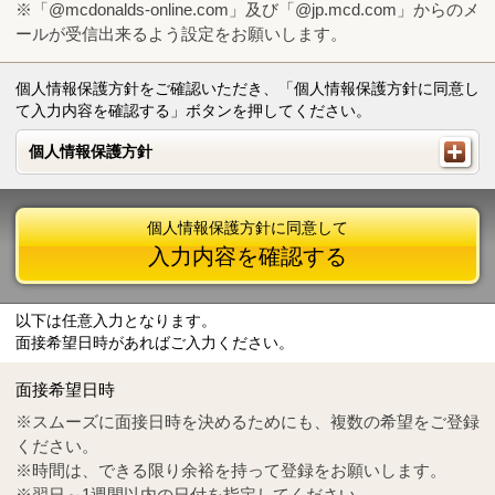
※「@mcdonalds-online.com」及び「@jp.mcd.com」からのメ
ールが受信出来るよう設定をお願いします。
個人情報保護方針をご確認いただき、「個人情報保護方針に同意し
て入力内容を確認する」ボタンを押してください。
個人情報保護方針
個人情報保護方針
個人情報保護方針に同意して
入力内容を確認する
以下は任意入力となります。
面接希望日時があればご入力ください。
Mail
crc@mcdonalds-online.com
面接希望日時
Tel
0570-55-0314
※スムーズに面接日時を決めるためにも、複数の希望をご登録
ください。
※時間は、できる限り余裕を持って登録をお願いします。
※翌日～1週間以内の日付を指定してください。