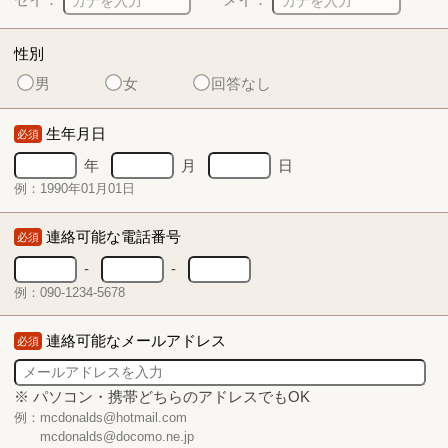
性別
男
女
回答なし
生年月日
必須
年
月
日
例：1990年01月01日
連絡可能な電話番号
必須
-
-
例：090-1234-5678
連絡可能なメールアドレス
必須
※ パソコン・携帯どちらのアドレスでもOK
例：mcdonalds@hotmail.com
mcdonalds@docomo.ne.jp