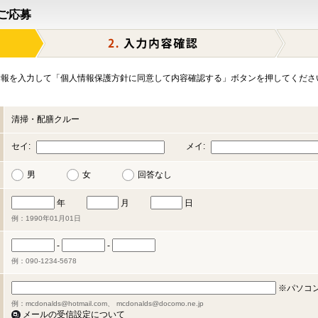
ご応募
報を入力して「個人情報保護方針に同意して内容確認する」ボタンを押してくださ
清掃・配膳クルー
セイ:
メイ:
男
女
回答なし
年
月
日
例：1990年01月01日
-
-
例：090-1234-5678
※パソコ
例：mcdonalds@hotmail.com、 mcdonalds@docomo.ne.jp
メールの受信設定について