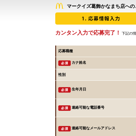
マークイズ葛飾かなまち店への
カンタン入力で応募完了！
下記の情
応募職種
カナ姓名
性別
生年月日
連絡可能な電話番号
連絡可能なメールアドレス