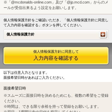
※「@mcdonalds-online.com」及び「@jp.mcd.com」からのメ
ールが受信出来るよう設定をお願いします。
個人情報保護方針をご確認いただき、「個人情報保護方針に同意し
て入力内容を確認する」ボタンを押してください。
個人情報保護方針
個人情報保護方針
個人情報保護方針に同意して
入力内容を確認する
以下は任意入力となります。
面接希望日時があればご入力ください。
Mail
crc@mcdonalds-online.com
面接希望日時
Tel
0570-55-0314
※スムーズに面接日時を決めるためにも、複数の希望をご登録
ください。
※時間は、できる限り余裕を持って登録をお願いします。
※翌日～1週間以内の日付を指定してください。