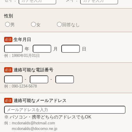
性別
男
女
回答なし
生年月日
必須
年
月
日
例：1990年01月01日
連絡可能な電話番号
必須
-
-
例：090-1234-5678
連絡可能なメールアドレス
必須
※ パソコン・携帯どちらのアドレスでもOK
例：mcdonalds@hotmail.com
mcdonalds@docomo.ne.jp