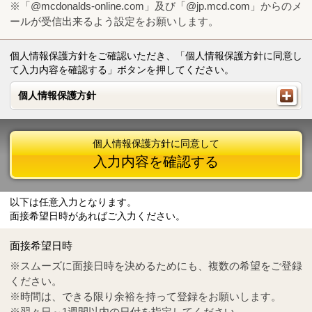
※「@mcdonalds-online.com」及び「@jp.mcd.com」からのメ
ールが受信出来るよう設定をお願いします。
個人情報保護方針をご確認いただき、「個人情報保護方針に同意し
て入力内容を確認する」ボタンを押してください。
個人情報保護方針
個人情報保護方針
個人情報保護方針に同意して
入力内容を確認する
以下は任意入力となります。
面接希望日時があればご入力ください。
Mail
crc@mcdonalds-online.com
面接希望日時
Tel
0570-55-0314
※スムーズに面接日時を決めるためにも、複数の希望をご登録
ください。
※時間は、できる限り余裕を持って登録をお願いします。
※翌々日～1週間以内の日付を指定してください。