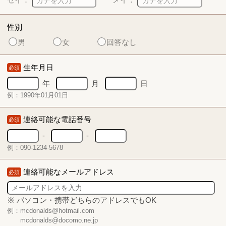
性別
男
女
回答なし
生年月日
必須
年
月
日
例：1990年01月01日
連絡可能な電話番号
必須
-
-
例：090-1234-5678
連絡可能なメールアドレス
必須
※ パソコン・携帯どちらのアドレスでもOK
例：mcdonalds@hotmail.com
mcdonalds@docomo.ne.jp