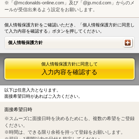
※「@mcdonalds-online.com」及び「@jp.mcd.com」からのメ
ールが受信出来るよう設定をお願いします。
個人情報保護方針をご確認いただき、「個人情報保護方針に同意し
て入力内容を確認する」ボタンを押してください。
個人情報保護方針
個人情報保護方針
個人情報保護方針に同意して
入力内容を確認する
以下は任意入力となります。
面接希望日時があればご入力ください。
Mail
crc@mcdonalds-online.com
面接希望日時
Tel
0570-55-0314
※スムーズに面接日時を決めるためにも、複数の希望をご登録
ください。
※時間は、できる限り余裕を持って登録をお願いします。
※翌日～1週間以内の日付を指定してください。