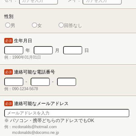
性別
男
女
回答なし
生年月日
必須
年
月
日
例：1990年01月01日
連絡可能な電話番号
必須
-
-
例：090-1234-5678
連絡可能なメールアドレス
必須
※ パソコン・携帯どちらのアドレスでもOK
例：mcdonalds@hotmail.com
mcdonalds@docomo.ne.jp