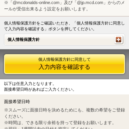
※「@mcdonalds-online.com」及び「@jp.mcd.com」からのメ
ールが受信出来るよう設定をお願いします。
個人情報保護方針をご確認いただき、「個人情報保護方針に同意し
て入力内容を確認する」ボタンを押してください。
個人情報保護方針
個人情報保護方針
個人情報保護方針に同意して
入力内容を確認する
以下は任意入力となります。
面接希望日時があればご入力ください。
Mail
crc@mcdonalds-online.com
面接希望日時
Tel
0570-55-0314
※スムーズに面接日時を決めるためにも、複数の希望をご登録
ください。
※時間は、できる限り余裕を持って登録をお願いします。
※翌日～1週間以内の日付を指定してください。