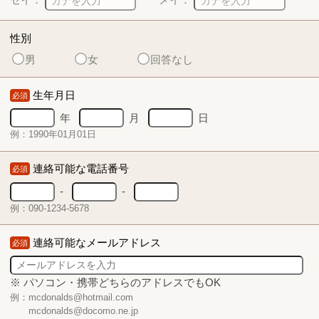
性別
男
女
回答なし
生年月日
必須
年
月
日
例：1990年01月01日
連絡可能な電話番号
必須
-
-
例：090-1234-5678
連絡可能なメールアドレス
必須
※ パソコン・携帯どちらのアドレスでもOK
例：mcdonalds@hotmail.com
mcdonalds@docomo.ne.jp