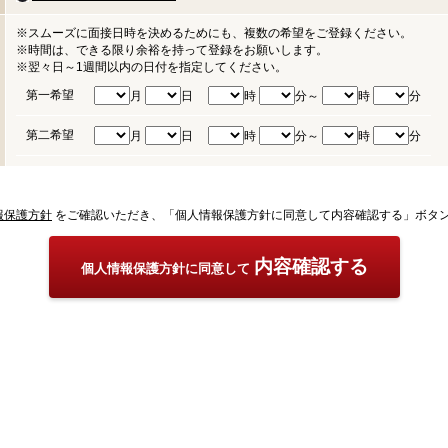
※スムーズに面接日時を決めるためにも、複数の希望をご登録ください。
※時間は、できる限り余裕を持って登録をお願いします。
※翌々日～1週間以内の日付を指定してください。
第一希望
月
日
時
分～
時
分
第二希望
月
日
時
分～
時
分
報保護方針
をご確認いただき、「個人情報保護方針に同意して内容確認する」ボタ
内容確認する
個人情報保護方針に同意して