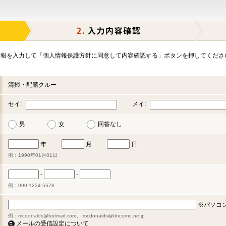
報を入力して「個人情報保護方針に同意して内容確認する」ボタンを押してくださ
清掃・配膳クルー
セイ:
メイ:
男
女
回答なし
年
月
日
例：1990年01月01日
-
-
例：090-1234-5678
※パソコ
例：mcdonalds@hotmail.com、 mcdonalds@docomo.ne.jp
メールの受信設定について