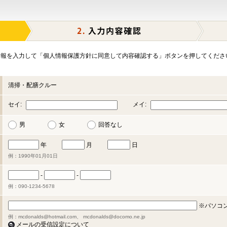
報を入力して「個人情報保護方針に同意して内容確認する」ボタンを押してくださ
清掃・配膳クルー
セイ:
メイ:
男
女
回答なし
年
月
日
例：1990年01月01日
-
-
例：090-1234-5678
※パソコ
例：mcdonalds@hotmail.com、 mcdonalds@docomo.ne.jp
メールの受信設定について