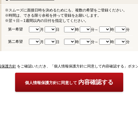
※スムーズに面接日時を決めるためにも、複数の希望をご登録ください。
※時間は、できる限り余裕を持って登録をお願いします。
※翌々日～1週間以内の日付を指定してください。
第一希望
月
日
時
分～
時
分
第二希望
月
日
時
分～
時
分
報保護方針
をご確認いただき、「個人情報保護方針に同意して内容確認する」ボタ
内容確認する
個人情報保護方針に同意して