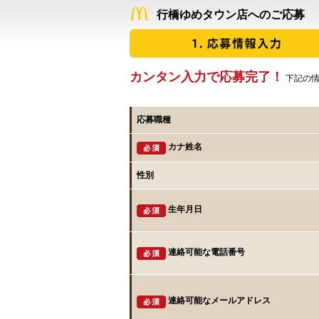
行橋ゆめタウン店へのご応募
カンタン入力で応募完了！
下記の情
応募職種
カナ姓名
性別
生年月日
連絡可能な電話番号
連絡可能なメールアドレス