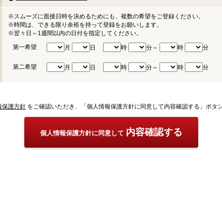
※スムーズに面接日時を決めるためにも、複数の希望をご登録ください。
※時間は、できる限り余裕を持って登録をお願いします。
※翌々日～1週間以内の日付を指定してください。
第一希望
月
日
時
分～
時
分
第二希望
月
日
時
分～
時
分
報保護方針
をご確認いただき、「個人情報保護方針に同意して内容確認する」ボタ
内容確認する
個人情報保護方針に同意して