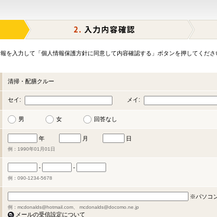
報を入力して「個人情報保護方針に同意して内容確認する」ボタンを押してくださ
清掃・配膳クルー
セイ:
メイ:
男
女
回答なし
年
月
日
例：1990年01月01日
-
-
例：090-1234-5678
※パソコ
例：mcdonalds@hotmail.com、 mcdonalds@docomo.ne.jp
メールの受信設定について