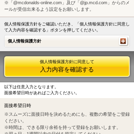
※「@mcdonalds-online.com」及び「@jp.mcd.com」からのメ
ールが受信出来るよう設定をお願いします。
個人情報保護方針をご確認いただき、「個人情報保護方針に同意し
て入力内容を確認する」ボタンを押してください。
個人情報保護方針
個人情報保護方針
個人情報保護方針に同意して
入力内容を確認する
以下は任意入力となります。
面接希望日時があればご入力ください。
Mail
crc@mcdonalds-online.com
面接希望日時
Tel
0570-55-0314
※スムーズに面接日時を決めるためにも、複数の希望をご登録
ください。
※時間は、できる限り余裕を持って登録をお願いします。
※翌々日～1週間以内の日付を指定してください。