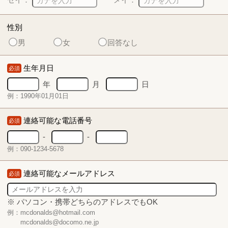
性別
男
女
回答なし
生年月日
必須
年
月
日
例：1990年01月01日
連絡可能な電話番号
必須
-
-
例：090-1234-5678
連絡可能なメールアドレス
必須
※ パソコン・携帯どちらのアドレスでもOK
例：mcdonalds@hotmail.com
mcdonalds@docomo.ne.jp