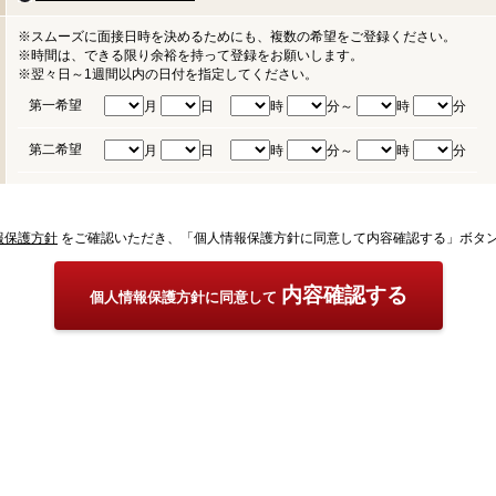
※スムーズに面接日時を決めるためにも、複数の希望をご登録ください。
※時間は、できる限り余裕を持って登録をお願いします。
※翌々日～1週間以内の日付を指定してください。
第一希望
月
日
時
分～
時
分
第二希望
月
日
時
分～
時
分
報保護方針
をご確認いただき、「個人情報保護方針に同意して内容確認する」ボタ
内容確認する
個人情報保護方針に同意して