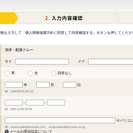
報を入力して「個人情報保護方針に同意して内容確認する」ボタンを押してくださ
清掃・配膳クルー
セイ:
メイ:
男
女
回答なし
年
月
日
例：1990年01月01日
-
-
例：090-1234-5678
※パソコ
例：mcdonalds@hotmail.com、 mcdonalds@docomo.ne.jp
メールの受信設定について