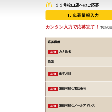
１１号松山店へのご応募
カンタン入力で応募完了！
下記の情
応募職種
カナ姓名
性別
生年月日
連絡可能な電話番号
連絡可能なメールアドレス