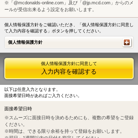
※「@mcdonalds-online.com」及び「@jp.mcd.com」からのメ
ールが受信出来るよう設定をお願いします。
個人情報保護方針をご確認いただき、「個人情報保護方針に同意し
て入力内容を確認する」ボタンを押してください。
個人情報保護方針
個人情報保護方針
個人情報保護方針に同意して
入力内容を確認する
以下は任意入力となります。
面接希望日時があればご入力ください。
Mail
crc@mcdonalds-online.com
面接希望日時
Tel
0570-55-0314
※スムーズに面接日時を決めるためにも、複数の希望をご登録
ください。
※時間は、できる限り余裕を持って登録をお願いします。
※翌日～1週間以内の日付を指定してください。