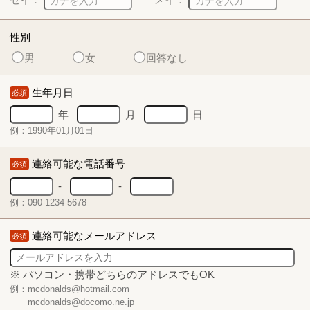
性別
男
女
回答なし
生年月日
必須
年
月
日
例：1990年01月01日
連絡可能な電話番号
必須
-
-
例：090-1234-5678
連絡可能なメールアドレス
必須
※ パソコン・携帯どちらのアドレスでもOK
例：mcdonalds@hotmail.com
mcdonalds@docomo.ne.jp