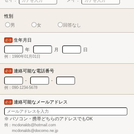
性別
男
女
回答なし
生年月日
必須
年
月
日
例：1990年01月01日
連絡可能な電話番号
必須
-
-
例：090-1234-5678
連絡可能なメールアドレス
必須
※ パソコン・携帯どちらのアドレスでもOK
例：mcdonalds@hotmail.com
mcdonalds@docomo.ne.jp