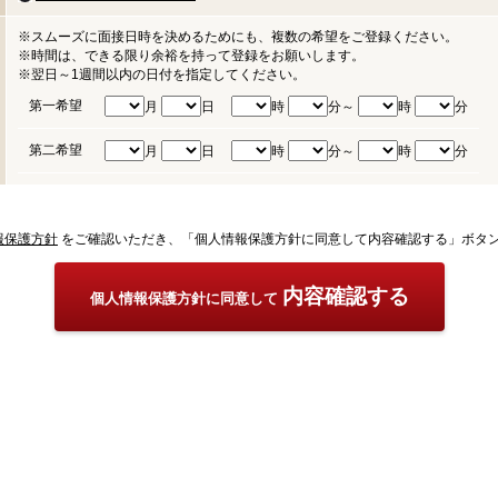
※スムーズに面接日時を決めるためにも、複数の希望をご登録ください。
※時間は、できる限り余裕を持って登録をお願いします。
※翌日～1週間以内の日付を指定してください。
第一希望
月
日
時
分～
時
分
第二希望
月
日
時
分～
時
分
報保護方針
をご確認いただき、「個人情報保護方針に同意して内容確認する」ボタ
内容確認する
個人情報保護方針に同意して