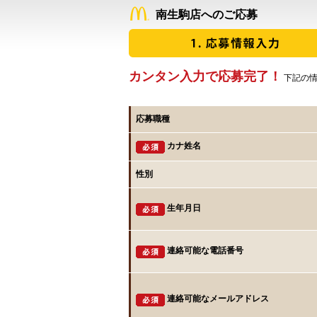
南生駒店へのご応募
カンタン入力で応募完了！
下記の情
応募職種
カナ姓名
性別
生年月日
連絡可能な電話番号
連絡可能なメールアドレス