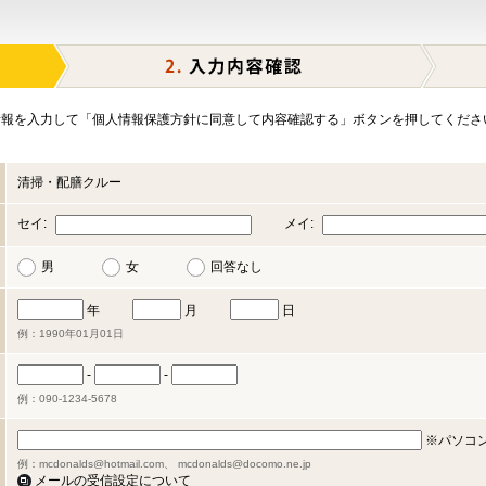
報を入力して「個人情報保護方針に同意して内容確認する」ボタンを押してくださ
清掃・配膳クルー
セイ:
メイ:
男
女
回答なし
年
月
日
例：1990年01月01日
-
-
例：090-1234-5678
※パソコ
例：mcdonalds@hotmail.com、 mcdonalds@docomo.ne.jp
メールの受信設定について