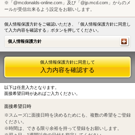
※「@mcdonalds-online.com」及び「@jp.mcd.com」からのメ
ールが受信出来るよう設定をお願いします。
個人情報保護方針をご確認いただき、「個人情報保護方針に同意し
て入力内容を確認する」ボタンを押してください。
個人情報保護方針
個人情報保護方針
個人情報保護方針に同意して
入力内容を確認する
以下は任意入力となります。
面接希望日時があればご入力ください。
Mail
crc@mcdonalds-online.com
面接希望日時
Tel
0570-55-0314
※スムーズに面接日時を決めるためにも、複数の希望をご登録
ください。
※時間は、できる限り余裕を持って登録をお願いします。
※翌々日～1週間以内の日付を指定してください。