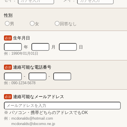
性別
男
女
回答なし
生年月日
必須
年
月
日
例：1990年01月01日
連絡可能な電話番号
必須
-
-
例：090-1234-5678
連絡可能なメールアドレス
必須
※ パソコン・携帯どちらのアドレスでもOK
例：mcdonalds@hotmail.com
mcdonalds@docomo.ne.jp