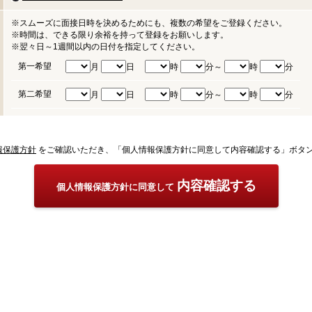
※スムーズに面接日時を決めるためにも、複数の希望をご登録ください。
※時間は、できる限り余裕を持って登録をお願いします。
※翌々日～1週間以内の日付を指定してください。
第一希望
月
日
時
分～
時
分
第二希望
月
日
時
分～
時
分
報保護方針
をご確認いただき、「個人情報保護方針に同意して内容確認する」ボタ
内容確認する
個人情報保護方針に同意して