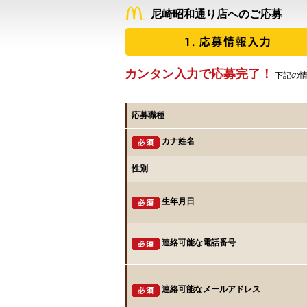
尼崎昭和通り店へのご応募
カンタン入力で応募完了！
下記の情
応募職種
カナ姓名
性別
生年月日
連絡可能な電話番号
連絡可能なメールアドレス