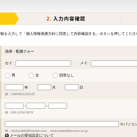
報を入力して「個人情報保護方針に同意して内容確認する」ボタンを押してくださ
清掃・配膳クルー
セイ:
メイ:
男
女
回答なし
年
月
日
例：1990年01月01日
-
-
例：090-1234-5678
※パソコ
例：mcdonalds@hotmail.com、 mcdonalds@docomo.ne.jp
メールの受信設定について