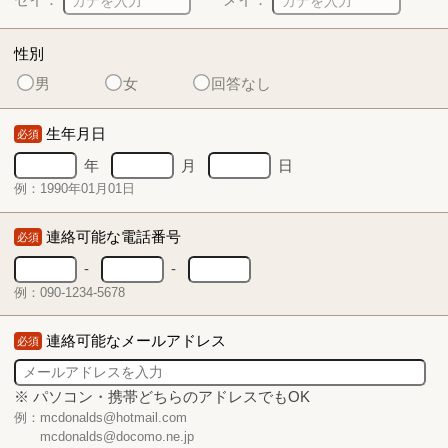
性別
男
女
回答なし
生年月日
必須
年
月
日
例：1990年01月01日
連絡可能な電話番号
必須
-
-
例：090-1234-5678
連絡可能なメールアドレス
必須
※ パソコン・携帯どちらのアドレスでもOK
例：mcdonalds@hotmail.com
mcdonalds@docomo.ne.jp