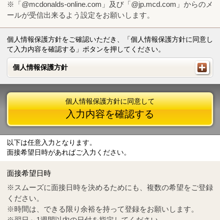
※「@mcdonalds-online.com」及び「@jp.mcd.com」からのメ
ールが受信出来るよう設定をお願いします。
個人情報保護方針をご確認いただき、「個人情報保護方針に同意し
て入力内容を確認する」ボタンを押してください。
個人情報保護方針
個人情報保護方針
個人情報保護方針に同意して
入力内容を確認する
以下は任意入力となります。
面接希望日時があればご入力ください。
Mail
crc@mcdonalds-online.com
面接希望日時
Tel
0570-55-0314
※スムーズに面接日時を決めるためにも、複数の希望をご登録
ください。
※時間は、できる限り余裕を持って登録をお願いします。
※翌日～1週間以内の日付を指定してください。