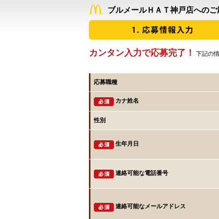
ブルメールＨＡＴ神戸店へのご
カンタン入力で応募完了！
下記の情
応募職種
カナ姓名
性別
生年月日
連絡可能な電話番号
連絡可能なメールアドレス