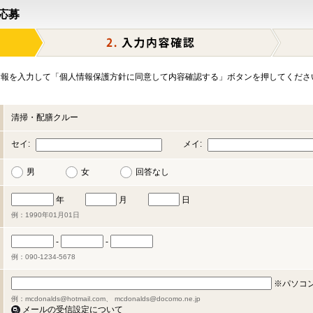
応募
報を入力して「個人情報保護方針に同意して内容確認する」ボタンを押してくださ
清掃・配膳クルー
セイ:
メイ:
男
女
回答なし
年
月
日
例：1990年01月01日
-
-
例：090-1234-5678
※パソコ
例：mcdonalds@hotmail.com、 mcdonalds@docomo.ne.jp
メールの受信設定について