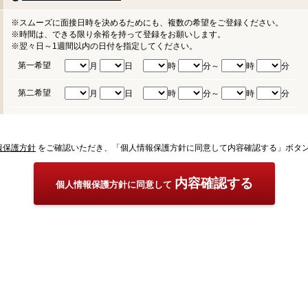
※スムーズに面接日時を決めるためにも、複数の希望をご登録ください。
※時間は、できる限り余裕を持って登録をお願いします。
※翌々日～1週間以内の日付を指定してください。
第一希望
月
日
時
分～
時
分
第二希望
月
日
時
分～
時
分
報保護方針
をご確認いただき、「個人情報保護方針に同意して内容確認する」ボタ
内容確認する
個人情報保護方針に同意して