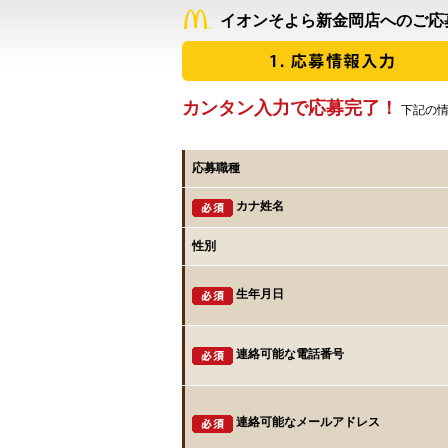
イオンそよら新金岡店へのご応
カンタン入力で応募完了！
下記の情
応募職種
カナ姓名
性別
生年月日
連絡可能な電話番号
連絡可能なメールアドレス