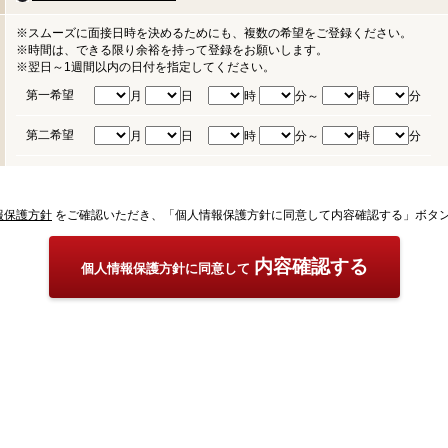
※スムーズに面接日時を決めるためにも、複数の希望をご登録ください。
※時間は、できる限り余裕を持って登録をお願いします。
※翌日～1週間以内の日付を指定してください。
第一希望
月
日
時
分～
時
分
第二希望
月
日
時
分～
時
分
報保護方針
をご確認いただき、「個人情報保護方針に同意して内容確認する」ボタ
内容確認する
個人情報保護方針に同意して