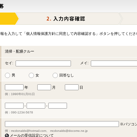
募
報を入力して「個人情報保護方針に同意して内容確認する」ボタンを押してくださ
清掃・配膳クルー
セイ:
メイ:
男
女
回答なし
年
月
日
例：1990年01月01日
-
-
例：090-1234-5678
※パソコ
例：mcdonalds@hotmail.com、 mcdonalds@docomo.ne.jp
メールの受信設定について