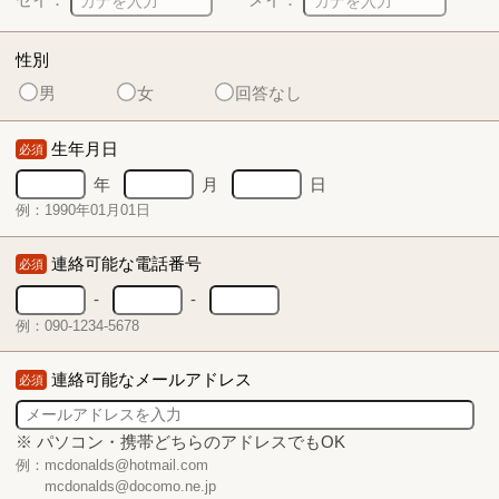
性別
男
女
回答なし
生年月日
必須
年
月
日
例：1990年01月01日
連絡可能な電話番号
必須
-
-
例：090-1234-5678
連絡可能なメールアドレス
必須
※ パソコン・携帯どちらのアドレスでもOK
例：mcdonalds@hotmail.com
mcdonalds@docomo.ne.jp