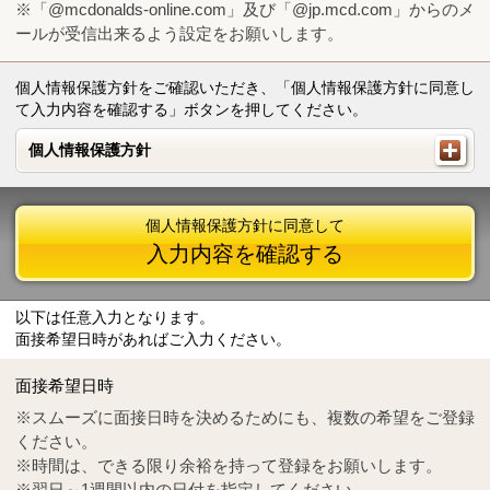
※「@mcdonalds-online.com」及び「@jp.mcd.com」からのメ
ールが受信出来るよう設定をお願いします。
個人情報保護方針をご確認いただき、「個人情報保護方針に同意し
て入力内容を確認する」ボタンを押してください。
個人情報保護方針
個人情報保護方針
個人情報保護方針に同意して
入力内容を確認する
以下は任意入力となります。
面接希望日時があればご入力ください。
Mail
crc@mcdonalds-online.com
面接希望日時
Tel
0570-55-0314
※スムーズに面接日時を決めるためにも、複数の希望をご登録
ください。
※時間は、できる限り余裕を持って登録をお願いします。
※翌日～1週間以内の日付を指定してください。