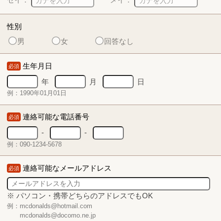
性別
男
女
回答なし
生年月日
必須
年
月
日
例：1990年01月01日
連絡可能な電話番号
必須
-
-
例：090-1234-5678
連絡可能なメールアドレス
必須
※ パソコン・携帯どちらのアドレスでもOK
例：mcdonalds@hotmail.com
mcdonalds@docomo.ne.jp