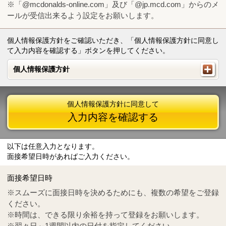
※「@mcdonalds-online.com」及び「@jp.mcd.com」からのメ
ールが受信出来るよう設定をお願いします。
個人情報保護方針をご確認いただき、「個人情報保護方針に同意し
て入力内容を確認する」ボタンを押してください。
個人情報保護方針
個人情報保護方針
個人情報保護方針に同意して
入力内容を確認する
以下は任意入力となります。
面接希望日時があればご入力ください。
Mail
crc@mcdonalds-online.com
面接希望日時
Tel
0570-55-0314
※スムーズに面接日時を決めるためにも、複数の希望をご登録
ください。
※時間は、できる限り余裕を持って登録をお願いします。
※翌々日～1週間以内の日付を指定してください。