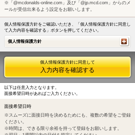
※「@mcdonalds-online.com」及び「@jp.mcd.com」からのメ
ールが受信出来るよう設定をお願いします。
個人情報保護方針をご確認いただき、「個人情報保護方針に同意し
て入力内容を確認する」ボタンを押してください。
個人情報保護方針
個人情報保護方針
個人情報保護方針に同意して
入力内容を確認する
以下は任意入力となります。
面接希望日時があればご入力ください。
Mail
crc@mcdonalds-online.com
面接希望日時
Tel
0570-55-0314
※スムーズに面接日時を決めるためにも、複数の希望をご登録
ください。
※時間は、できる限り余裕を持って登録をお願いします。
※翌日～1週間以内の日付を指定してください。