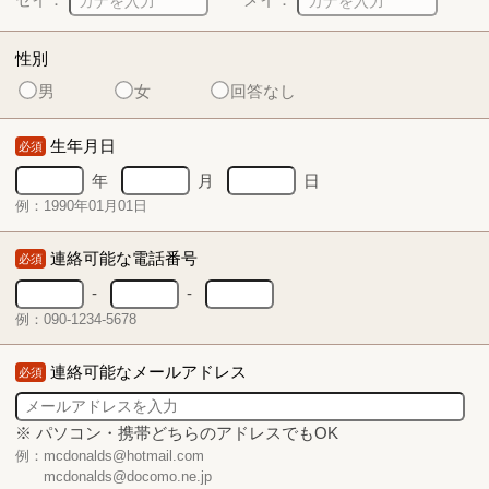
性別
男
女
回答なし
生年月日
必須
年
月
日
例：1990年01月01日
連絡可能な電話番号
必須
-
-
例：090-1234-5678
連絡可能なメールアドレス
必須
※ パソコン・携帯どちらのアドレスでもOK
例：mcdonalds@hotmail.com
mcdonalds@docomo.ne.jp