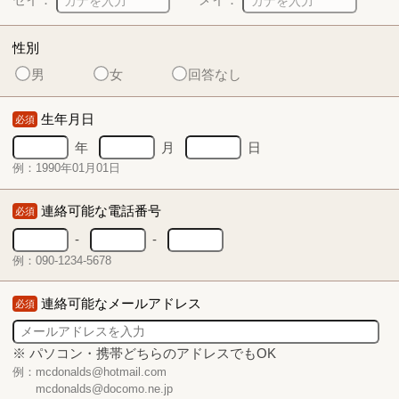
性別
男
女
回答なし
生年月日
必須
年
月
日
例：1990年01月01日
連絡可能な電話番号
必須
-
-
例：090-1234-5678
連絡可能なメールアドレス
必須
※ パソコン・携帯どちらのアドレスでもOK
例：mcdonalds@hotmail.com
mcdonalds@docomo.ne.jp