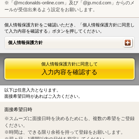
※「@mcdonalds-online.com」及び「@jp.mcd.com」からのメ
ールが受信出来るよう設定をお願いします。
個人情報保護方針をご確認いただき、「個人情報保護方針に同意し
て入力内容を確認する」ボタンを押してください。
個人情報保護方針
個人情報保護方針
個人情報保護方針に同意して
入力内容を確認する
以下は任意入力となります。
面接希望日時があればご入力ください。
Mail
crc@mcdonalds-online.com
面接希望日時
Tel
0570-55-0314
※スムーズに面接日時を決めるためにも、複数の希望をご登録
ください。
※時間は、できる限り余裕を持って登録をお願いします。
※翌々日～1週間以内の日付を指定してください。