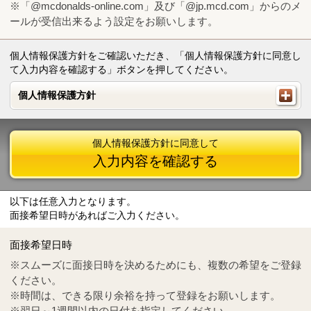
※「@mcdonalds-online.com」及び「@jp.mcd.com」からのメ
ールが受信出来るよう設定をお願いします。
個人情報保護方針をご確認いただき、「個人情報保護方針に同意し
て入力内容を確認する」ボタンを押してください。
個人情報保護方針
個人情報保護方針
個人情報保護方針に同意して
入力内容を確認する
以下は任意入力となります。
面接希望日時があればご入力ください。
Mail
crc@mcdonalds-online.com
面接希望日時
Tel
0570-55-0314
※スムーズに面接日時を決めるためにも、複数の希望をご登録
ください。
※時間は、できる限り余裕を持って登録をお願いします。
※翌日～1週間以内の日付を指定してください。