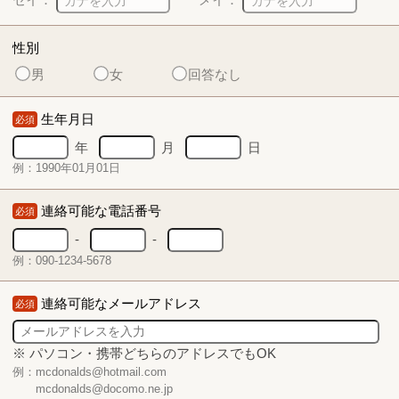
性別
男
女
回答なし
生年月日
必須
年
月
日
例：1990年01月01日
連絡可能な電話番号
必須
-
-
例：090-1234-5678
連絡可能なメールアドレス
必須
※ パソコン・携帯どちらのアドレスでもOK
例：mcdonalds@hotmail.com
mcdonalds@docomo.ne.jp