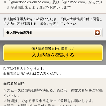
※「@mcdonalds-online.com」及び「@jp.mcd.com」からのメ
ールが受信出来るよう設定をお願いします。
個人情報保護方針をご確認いただき、「個人情報保護方針に同意し
て入力内容を確認する」ボタンを押してください。
個人情報保護方針
個人情報保護方針
個人情報保護方針に同意して
入力内容を確認する
以下は任意入力となります。
面接希望日時があればご入力ください。
Mail
crc@mcdonalds-online.com
面接希望日時
Tel
0570-55-0314
※スムーズに面接日時を決めるためにも、複数の希望をご登録
ください。
※時間は、できる限り余裕を持って登録をお願いします。
※翌日～1週間以内の日付を指定してください。