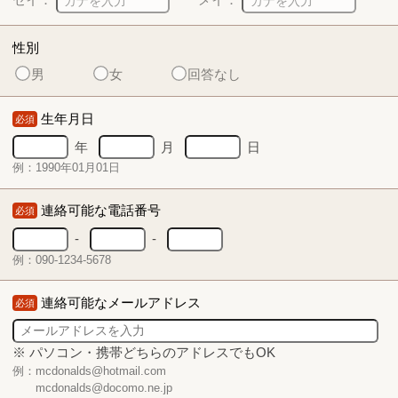
性別
男
女
回答なし
生年月日
必須
年
月
日
例：1990年01月01日
連絡可能な電話番号
必須
-
-
例：090-1234-5678
連絡可能なメールアドレス
必須
※ パソコン・携帯どちらのアドレスでもOK
例：mcdonalds@hotmail.com
mcdonalds@docomo.ne.jp