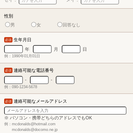
性別
男
女
回答なし
生年月日
必須
年
月
日
例：1990年01月01日
連絡可能な電話番号
必須
-
-
例：090-1234-5678
連絡可能なメールアドレス
必須
※ パソコン・携帯どちらのアドレスでもOK
例：mcdonalds@hotmail.com
mcdonalds@docomo.ne.jp