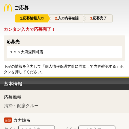
ご応募
応募情報入力
入力内容確認
応募完了
カンタン入力で応募完了！
応募先
１５５大府森岡町店
下記の情報を入力して「個人情報保護方針に同意して内容確認する」ボ
タンを押してください。
基本情報
応募職種
清掃・配膳クルー
カナ姓名
必須
セイ：
メイ：