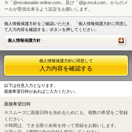
※「@mcdonalds-online.com」及び「@jp.mcd.com」からのメ
ールが受信出来るよう設定をお願いします。
個人情報保護方針をご確認いただき、「個人情報保護方針に同意し
て入力内容を確認する」ボタンを押してください。
個人情報保護方針
個人情報保護方針
個人情報保護方針に同意して
入力内容を確認する
以下は任意入力となります。
面接希望日時があればご入力ください。
Mail
crc@mcdonalds-online.com
面接希望日時
Tel
0570-55-0314
※スムーズに面接日時を決めるためにも、複数の希望をご登録
ください。
※時間は、できる限り余裕を持って登録をお願いします。
※翌々日～1週間以内の日付を指定してください。