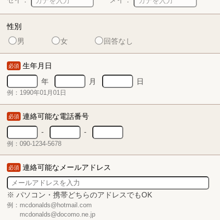
性別
男
女
回答なし
生年月日
必須
年
月
日
例：1990年01月01日
連絡可能な電話番号
必須
-
-
例：090-1234-5678
連絡可能なメールアドレス
必須
※ パソコン・携帯どちらのアドレスでもOK
例：mcdonalds@hotmail.com
mcdonalds@docomo.ne.jp