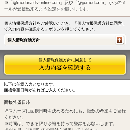
※「@mcdonalds-online.com」及び「@jp.mcd.com」からのメ
ールが受信出来るよう設定をお願いします。
個人情報保護方針をご確認いただき、「個人情報保護方針に同意し
て入力内容を確認する」ボタンを押してください。
個人情報保護方針
個人情報保護方針
個人情報保護方針に同意して
入力内容を確認する
以下は任意入力となります。
面接希望日時があればご入力ください。
Mail
crc@mcdonalds-online.com
面接希望日時
Tel
0570-55-0314
※スムーズに面接日時を決めるためにも、複数の希望をご登録
ください。
※時間は、できる限り余裕を持って登録をお願いします。
※翌々日～1週間以内の日付を指定してください。