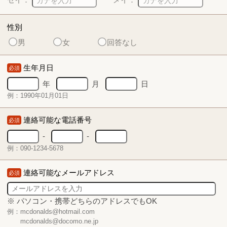
性別
男
女
回答なし
生年月日
必須
年
月
日
例：1990年01月01日
連絡可能な電話番号
必須
-
-
例：090-1234-5678
連絡可能なメールアドレス
必須
※ パソコン・携帯どちらのアドレスでもOK
例：mcdonalds@hotmail.com
mcdonalds@docomo.ne.jp