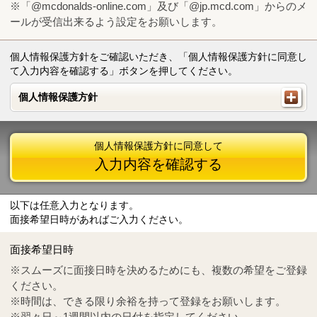
※「@mcdonalds-online.com」及び「@jp.mcd.com」からのメ
ールが受信出来るよう設定をお願いします。
個人情報保護方針をご確認いただき、「個人情報保護方針に同意し
て入力内容を確認する」ボタンを押してください。
個人情報保護方針
個人情報保護方針
個人情報保護方針に同意して
入力内容を確認する
以下は任意入力となります。
面接希望日時があればご入力ください。
Mail
crc@mcdonalds-online.com
面接希望日時
Tel
0570-55-0314
※スムーズに面接日時を決めるためにも、複数の希望をご登録
ください。
※時間は、できる限り余裕を持って登録をお願いします。
※翌々日～1週間以内の日付を指定してください。