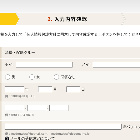
報を入力して「個人情報保護方針に同意して内容確認する」ボタンを押してくださ
清掃・配膳クルー
セイ:
メイ:
男
女
回答なし
年
月
日
例：1990年01月01日
-
-
例：090-1234-5678
※パソコ
例：mcdonalds@hotmail.com、 mcdonalds@docomo.ne.jp
メールの受信設定について