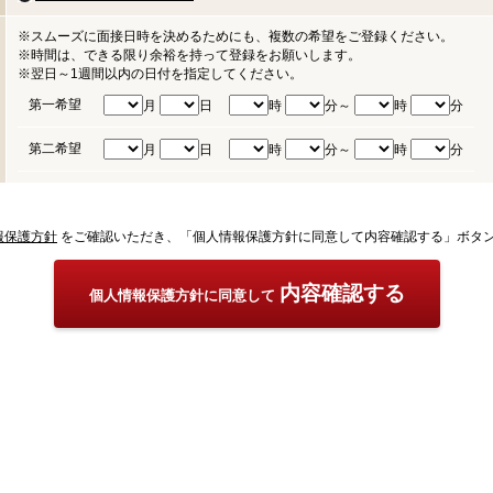
※スムーズに面接日時を決めるためにも、複数の希望をご登録ください。
※時間は、できる限り余裕を持って登録をお願いします。
※翌日～1週間以内の日付を指定してください。
第一希望
月
日
時
分～
時
分
第二希望
月
日
時
分～
時
分
報保護方針
をご確認いただき、「個人情報保護方針に同意して内容確認する」ボタ
内容確認する
個人情報保護方針に同意して