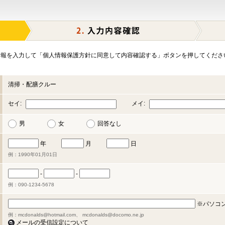
報を入力して「個人情報保護方針に同意して内容確認する」ボタンを押してくださ
清掃・配膳クルー
セイ:
メイ:
男
女
回答なし
年
月
日
例：1990年01月01日
-
-
例：090-1234-5678
※パソコ
例：mcdonalds@hotmail.com、 mcdonalds@docomo.ne.jp
メールの受信設定について