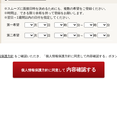
※スムーズに面接日時を決めるためにも、複数の希望をご登録ください。
※時間は、できる限り余裕を持って登録をお願いします。
※翌日～1週間以内の日付を指定してください。
第一希望
月
日
時
分～
時
分
第二希望
月
日
時
分～
時
分
報保護方針
をご確認いただき、「個人情報保護方針に同意して内容確認する」ボタ
内容確認する
個人情報保護方針に同意して