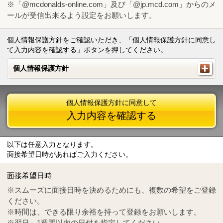
※「@mcdonalds-online.com」及び「@jp.mcd.com」からのメ
ールが受信出来るよう設定をお願いします。
個人情報保護方針をご確認いただき、「個人情報保護方針に同意し
て入力内容を確認する」ボタンを押してください。
個人情報保護方針
個人情報保護方針
個人情報保護方針に同意して
入力内容を確認する
以下は任意入力となります。
面接希望日時があればご入力ください。
Mail
crc@mcdonalds-online.com
面接希望日時
Tel
0570-55-0314
※スムーズに面接日時を決めるためにも、複数の希望をご登録
ください。
※時間は、できる限り余裕を持って登録をお願いします。
※翌日～1週間以内の日付を指定してください。