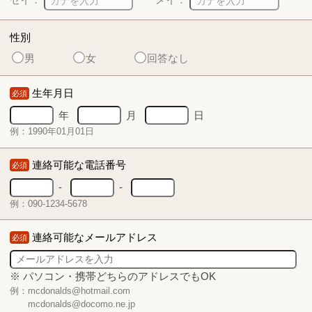
性別
男
女
回答なし
生年月日
必須
年
月
日
例：1990年01月01日
連絡可能な電話番号
必須
-
-
例：090-1234-5678
連絡可能なメールアドレス
必須
※ パソコン・携帯どちらのアドレスでもOK
例：mcdonalds@hotmail.com
mcdonalds@docomo.ne.jp