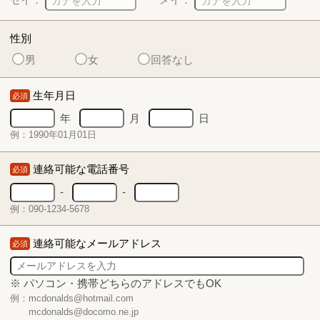
性別
男
女
回答なし
生年月日
必須
年
月
日
例：1990年01月01日
連絡可能な電話番号
必須
-
-
例：090-1234-5678
連絡可能なメールアドレス
必須
※ パソコン・携帯どちらのアドレスでもOK
例：mcdonalds@hotmail.com
mcdonalds@docomo.ne.jp