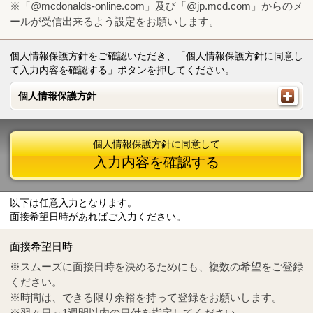
※「@mcdonalds-online.com」及び「@jp.mcd.com」からのメ
ールが受信出来るよう設定をお願いします。
個人情報保護方針をご確認いただき、「個人情報保護方針に同意し
て入力内容を確認する」ボタンを押してください。
個人情報保護方針
個人情報保護方針
個人情報保護方針に同意して
入力内容を確認する
以下は任意入力となります。
面接希望日時があればご入力ください。
Mail
crc@mcdonalds-online.com
面接希望日時
Tel
0570-55-0314
※スムーズに面接日時を決めるためにも、複数の希望をご登録
ください。
※時間は、できる限り余裕を持って登録をお願いします。
※翌々日～1週間以内の日付を指定してください。