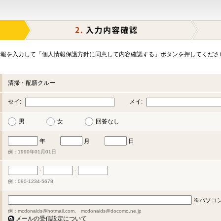
報を入力して「個人情報保護方針に同意して内容確認する」ボタンを押してくださ
清掃・配膳クルー
セイ:
メイ:
男
女
回答なし
年
月
日
例：1990年01月01日
-
-
例：090-1234-5678
※パソコ
例：mcdonalds@hotmail.com、 mcdonalds@docomo.ne.jp
メールの受信設定について