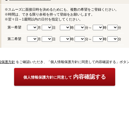
※スムーズに面接日時を決めるためにも、複数の希望をご登録ください。
※時間は、できる限り余裕を持って登録をお願いします。
※翌々日～1週間以内の日付を指定してください。
第一希望
月
日
時
分～
時
分
第二希望
月
日
時
分～
時
分
報保護方針
をご確認いただき、「個人情報保護方針に同意して内容確認する」ボタ
内容確認する
個人情報保護方針に同意して