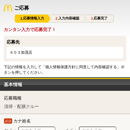
ご応募
応募情報入力
入力内容確認
応募完了
カンタン入力で応募完了！
応募先
４０３加茂店
下記の情報を入力して「個人情報保護方針に同意して内容確認する」ボ
タンを押してください。
基本情報
応募職種
清掃・配膳クルー
カナ姓名
必須
セイ：
メイ：