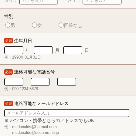
性別
男
女
回答なし
生年月日
必須
年
月
日
例：1990年01月01日
連絡可能な電話番号
必須
-
-
例：090-1234-5678
連絡可能なメールアドレス
必須
※ パソコン・携帯どちらのアドレスでもOK
例：mcdonalds@hotmail.com
mcdonalds@docomo.ne.jp