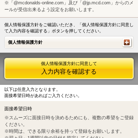
※「@mcdonalds-online.com」及び「@jp.mcd.com」からのメ
ールが受信出来るよう設定をお願いします。
個人情報保護方針をご確認いただき、「個人情報保護方針に同意し
て入力内容を確認する」ボタンを押してください。
個人情報保護方針
個人情報保護方針
個人情報保護方針に同意して
入力内容を確認する
以下は任意入力となります。
面接希望日時があればご入力ください。
Mail
crc@mcdonalds-online.com
面接希望日時
Tel
0570-55-0314
※スムーズに面接日時を決めるためにも、複数の希望をご登録
ください。
※時間は、できる限り余裕を持って登録をお願いします。
※翌々日～1週間以内の日付を指定してください。