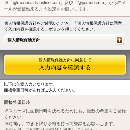
※「@mcdonalds-online.com」及び「@jp.mcd.com」からのメ
ールが受信出来るよう設定をお願いします。
個人情報保護方針をご確認いただき、「個人情報保護方針に同意し
て入力内容を確認する」ボタンを押してください。
個人情報保護方針
個人情報保護方針
個人情報保護方針に同意して
入力内容を確認する
以下は任意入力となります。
面接希望日時があればご入力ください。
Mail
crc@mcdonalds-online.com
面接希望日時
Tel
0570-55-0314
※スムーズに面接日時を決めるためにも、複数の希望をご登録
ください。
※時間は、できる限り余裕を持って登録をお願いします。
※翌々日～1週間以内の日付を指定してください。