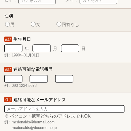
性別
男
女
回答なし
生年月日
必須
年
月
日
例：1990年01月01日
連絡可能な電話番号
必須
-
-
例：090-1234-5678
連絡可能なメールアドレス
必須
※ パソコン・携帯どちらのアドレスでもOK
例：mcdonalds@hotmail.com
mcdonalds@docomo.ne.jp