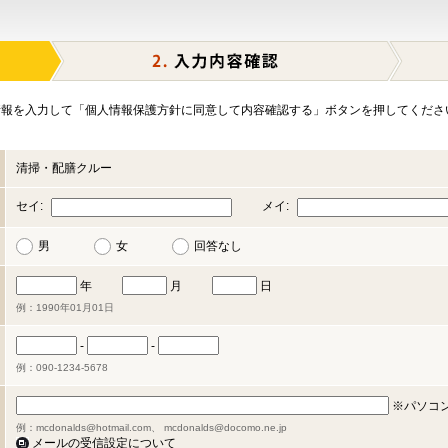
報を入力して「個人情報保護方針に同意して内容確認する」ボタンを押してくださ
清掃・配膳クルー
セイ:
メイ:
男
女
回答なし
年
月
日
例：1990年01月01日
-
-
例：090-1234-5678
※パソコ
例：mcdonalds@hotmail.com、 mcdonalds@docomo.ne.jp
メールの受信設定について