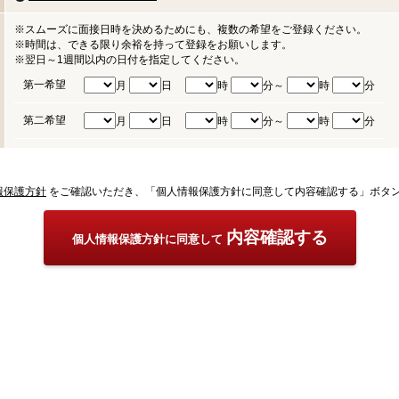
※スムーズに面接日時を決めるためにも、複数の希望をご登録ください。
※時間は、できる限り余裕を持って登録をお願いします。
※翌日～1週間以内の日付を指定してください。
第一希望
月
日
時
分～
時
分
第二希望
月
日
時
分～
時
分
報保護方針
をご確認いただき、「個人情報保護方針に同意して内容確認する」ボタ
内容確認する
個人情報保護方針に同意して