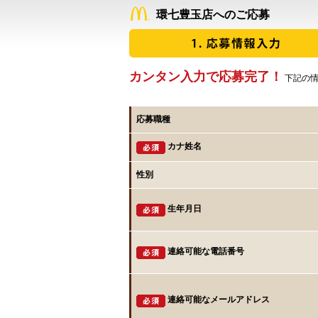
環七豊玉店へのご応募
カンタン入力で応募完了！
下記の情
応募職種
カナ姓名
性別
生年月日
連絡可能な電話番号
連絡可能なメールアドレス