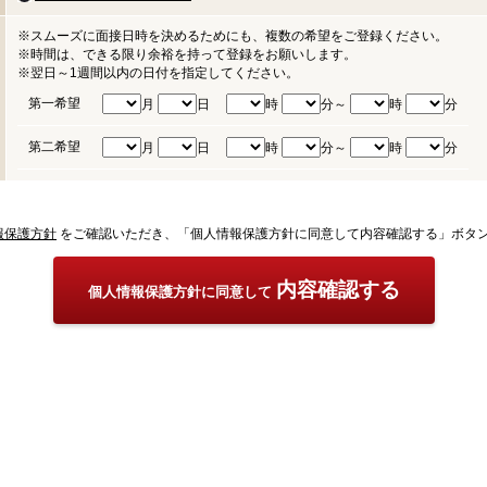
※スムーズに面接日時を決めるためにも、複数の希望をご登録ください。
※時間は、できる限り余裕を持って登録をお願いします。
※翌日～1週間以内の日付を指定してください。
第一希望
月
日
時
分～
時
分
第二希望
月
日
時
分～
時
分
報保護方針
をご確認いただき、「個人情報保護方針に同意して内容確認する」ボタ
内容確認する
個人情報保護方針に同意して