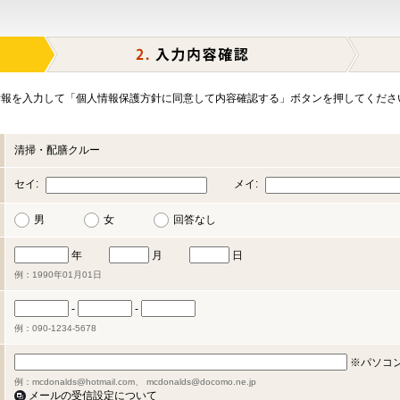
報を入力して「個人情報保護方針に同意して内容確認する」ボタンを押してくださ
清掃・配膳クルー
セイ:
メイ:
男
女
回答なし
年
月
日
例：1990年01月01日
-
-
例：090-1234-5678
※パソコ
例：mcdonalds@hotmail.com、 mcdonalds@docomo.ne.jp
メールの受信設定について