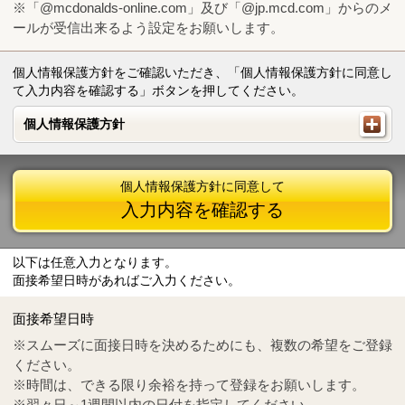
※「@mcdonalds-online.com」及び「@jp.mcd.com」からのメ
ールが受信出来るよう設定をお願いします。
個人情報保護方針をご確認いただき、「個人情報保護方針に同意し
て入力内容を確認する」ボタンを押してください。
個人情報保護方針
個人情報保護方針
個人情報保護方針に同意して
入力内容を確認する
以下は任意入力となります。
面接希望日時があればご入力ください。
Mail
crc@mcdonalds-online.com
面接希望日時
Tel
0570-55-0314
※スムーズに面接日時を決めるためにも、複数の希望をご登録
ください。
※時間は、できる限り余裕を持って登録をお願いします。
※翌々日～1週間以内の日付を指定してください。