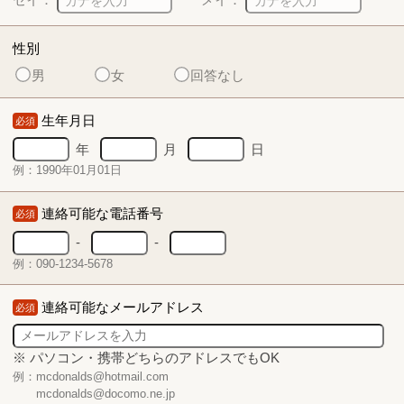
性別
男
女
回答なし
生年月日
必須
年
月
日
例：1990年01月01日
連絡可能な電話番号
必須
-
-
例：090-1234-5678
連絡可能なメールアドレス
必須
※ パソコン・携帯どちらのアドレスでもOK
例：mcdonalds@hotmail.com
mcdonalds@docomo.ne.jp